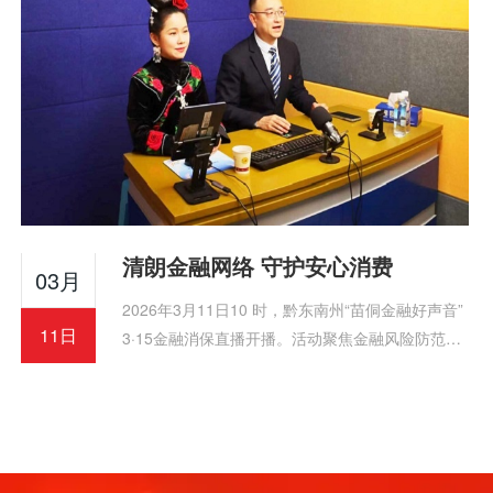
清朗金融网络 守护安心消费
03月
2026年3月11日10 时，黔东南州“苗侗金融好声音”
11日
3·15金融消保直播开播。活动聚焦金融风险防范与
维权，融入民族特色，三平台同步推送，吸引5150
余人次观看，获广泛好评。