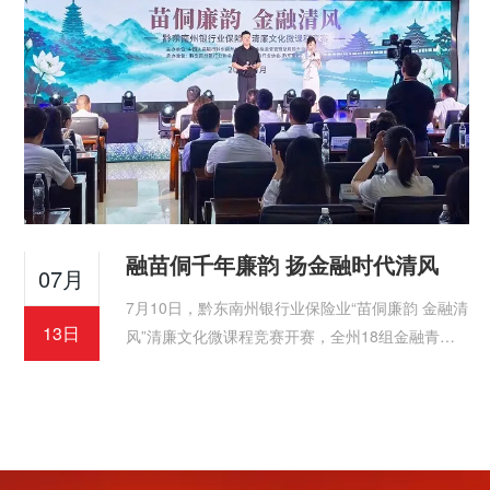
融苗侗千年廉韵 扬金融时代清风
07月
7月10日，黔东南州银行业保险业“苗侗廉韵 金融清
13日
风”清廉文化微课程竞赛开赛，全州18组金融青年
同台展演，打造了一场民族文化与清廉金融深度交
融的沉浸式廉洁教育盛宴。