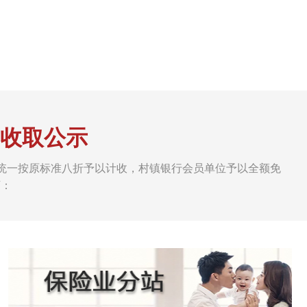
费收取公示
度会费统一按原标准八折予以计收，村镇银行会员单位予以全额免
下：