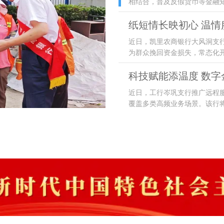
相结合，普及反假货币等金融知
纸短情长映初心 温情
近日，凯里农商银行大风洞支
为群众挽回资金损失，常态化
科技赋能添温度 数字
近日，工行岑巩支行推广远程
覆盖多类高频业务场景。该行将