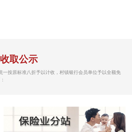
费收取公示
度会费统一按原标准八折予以计收，村镇银行会员单位予以全额免
下：