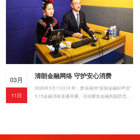
清朗金融网络 守护安心消费
03月
2026年3月11日10 时，黔东南州“苗侗金融好声音”
11日
3·15金融消保直播开播。活动聚焦金融风险防范与
维权，融入民族特色，三平台同步推送，吸引5150
余人次观看，获广泛好评。