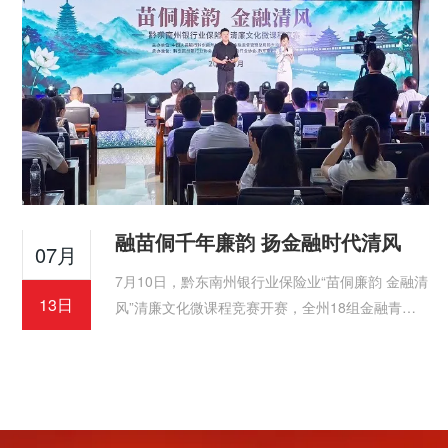
融苗侗千年廉韵 扬金融时代清风
07月
7月10日，黔东南州银行业保险业“苗侗廉韵 金融清
13日
风”清廉文化微课程竞赛开赛，全州18组金融青年
同台展演，打造了一场民族文化与清廉金融深度交
融的沉浸式廉洁教育盛宴。