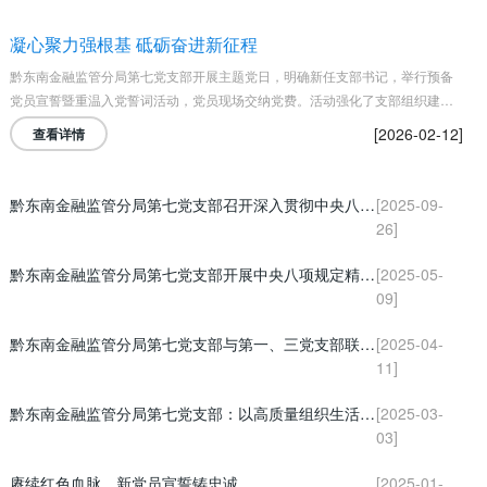
凝心聚力强根基 砥砺奋进新征程
黔东南金融监管分局第七党支部开展主题党日，明确新任支部书记，举行预备
党员宣誓暨重温入党誓词活动，党员现场交纳党费。活动强化了支部组织建设
与党性教育，激励党员立足岗位、担当作为，以党建实效助力地方金融高质量
[2026-02-12]
查看详情
发展。
黔东南金融监管分局第七党支部召开深入贯彻中央八项规定精神学习教育总结会议
[2025-09-
26]
黔东南金融监管分局第七党支部开展中央八项规定精神学习
[2025-05-
09]
黔东南金融监管分局第七党支部与第一、三党支部联合开展“追寻先烈足迹 传承长征精神” 主题党日活动
[2025-04-
11]
黔东南金融监管分局第七党支部：以高质量组织生活会擦亮党性底色
[2025-03-
03]
赓续红色血脉，新党员宣誓铸忠诚
[2025-01-