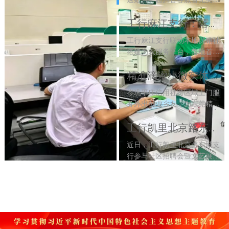
程操控电信诈骗，通过断网、
冻结账户等举措紧急止损，为
工行麻江支行：落地首笔“银社”联动贷款 跑出助农纾困“加速度”
老年客户保全12万余元养老
工行麻江支行联动本地供销社
钱，并联动警方取证、开展反
搭建为农服务平台，落地首笔
诈...
[2026-08-07]
银社联动助农贷款，为受灾蓝
莓种植大户快速投放资金、纾
精准滴灌小微实体 金融赋能精工智造
解经营难题。该行持续加大特
岑巩平庄信用社跨区域上门服
色涉农产业信贷投放，赋能乡
务外出创业乡友，为东莞精密
村振...
[2026-08-06]
加工企业发放50万元信用贷
款，破解异地融资难题。该社
工行凯里北京路东城支行：夏送清凉助就业 金融宣教护民生
持续深耕域外金融服务，以普
近日，工行凯里北京路东城支
惠信贷助力小微精工制造发
行参与社区招聘会暨文艺展演
展。
[2026-08-06]
活动，将就业帮扶、金融宣
教、夏日慰问相结合，普及反
假货币等金融知识，慰问一线
环卫工人，切实惠民便民，彰
显大行...
[2026-08-05]