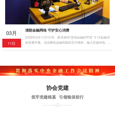
清朗金融网络 守护安心消费
03月
2026年3月11日10 时，黔东南州“苗侗金融好声音” 3·15金融消
保直播开播。活动聚焦金融风险防范与维权，融入民族特色，三
11日
平台同步推送，吸引5150余人次观看，获广泛好评。
协会党建
筑牢党建根基 引领银保前行