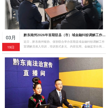
黔东南州2026年首期驻县（市）域金融纠纷调解工作室调解员准入培训顺利举办
03月
近日，黔东南州银协、保协联合举办首期县域金融纠纷调解工作
室调解员准入培训，培训形式多元、内容实用。金融监管分局领
19日
导莅临指导，参训学员收获颇丰，将把所学转化为工作实效，助
力地方金融环境稳定。