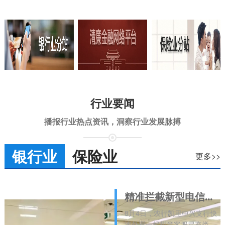
行业要闻
播报行业热点资讯，洞察行业发展脉搏
银行业
保险业
更多>>
精准拦截新型电信诈骗 全力守护群众“钱袋子”
8月4日，农行凯里中兴支行快
速处置一起抖音客服冒充类远