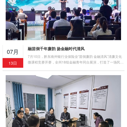
融苗侗千年廉韵 扬金融时代清风
07月
7月10日，黔东南州银行业保险业“苗侗廉韵 金融清风”清廉文化
微课程竞赛开赛，全州18组金融青年同台展演，打造了一场民族
13日
文化与清廉金融深度交融的沉浸式廉洁教育盛宴。