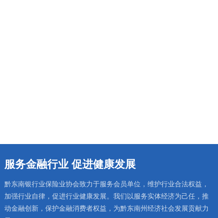
旁听庭审“零距离”，以案为鉴“敲警钟”
融苗侗千年廉韵 扬金融时代清风
8月5日，国寿财险黔东南州中心支
7月10日，黔东南州银行业保险
公司组织员工旁听金融系统职务犯
业“苗侗廉韵 金融清风”清廉文化微
罪庭审，以沉浸式实景教育强化全
课程竞赛开赛，全州18组金融青年
查看详细
查看详细
员廉洁自律意识。该公司将持续丰
同台展演，打造了一场民族文化与
富警示教育形式，涵养风清气正的
清廉金融深度交融的沉浸式廉洁教
行业生态。
育盛宴。
服务金融行业 促进健康发展
黔东南银行业保险业协会致力于服务会员单位，维护行业合法权益，
加强行业自律，促进行业健康发展。我们以服务实体经济为己任，推
动金融创新，保护金融消费者权益，为黔东南州经济社会发展贡献力