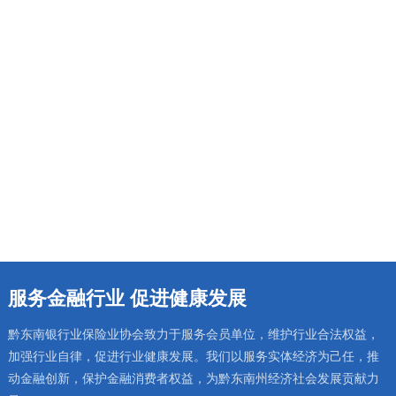
旁听庭审“零距离”，以案为鉴“敲警钟”
融苗侗千年廉韵 扬金融时代清风
8月5日，国寿财险黔东南州中心支
7月10日，黔东南州银行业保险
公司组织员工旁听金融系统职务犯
业“苗侗廉韵 金融清风”清廉文化微
罪庭审，以沉浸式实景教育强化全
课程竞赛开赛，全州18组金融青年
查看详细
查看详细
员廉洁自律意识。该公司将持续丰
同台展演，打造了一场民族文化与
富警示教育形式，涵养风清气正的
清廉金融深度交融的沉浸式廉洁教
行业生态。
育盛宴。
服务金融行业 促进健康发展
黔东南银行业保险业协会致力于服务会员单位，维护行业合法权益，
加强行业自律，促进行业健康发展。我们以服务实体经济为己任，推
动金融创新，保护金融消费者权益，为黔东南州经济社会发展贡献力