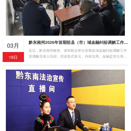
黔东南州2026年首期驻县（市）域金融纠纷调解工作室调解员准入培训顺利举办
03月
近日，黔东南州银协、保协联合举办首期县域金融纠纷调解工作
室调解员准入培训，培训形式多元、内容实用。金融监管分局领
19日
导莅临指导，参训学员收获颇丰，将把所学转化为工作实效，助
力地方金融环境稳定。