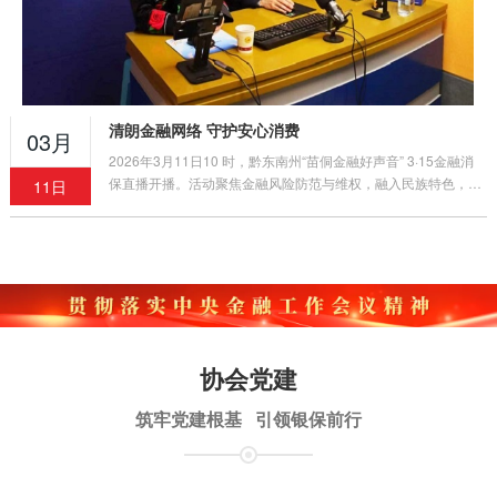
清朗金融网络 守护安心消费
03月
2026年3月11日10 时，黔东南州“苗侗金融好声音” 3·15金融消
保直播开播。活动聚焦金融风险防范与维权，融入民族特色，三
11日
平台同步推送，吸引5150余人次观看，获广泛好评。
协会党建
筑牢党建根基 引领银保前行