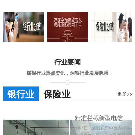
行业要闻
播报行业热点资讯，洞察行业发展脉搏
银行业
保险业
更多>>
精准拦截新型电信诈骗 全力守护群众“钱袋子”
8月4日，农行凯里中兴支行快
速处置一起抖音客服冒充类远