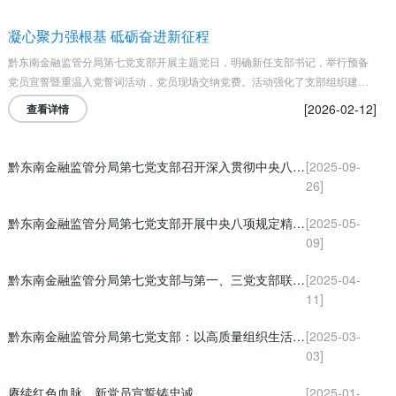
凝心聚力强根基 砥砺奋进新征程
黔东南金融监管分局第七党支部开展主题党日，明确新任支部书记，举行预备
党员宣誓暨重温入党誓词活动，党员现场交纳党费。活动强化了支部组织建设
与党性教育，激励党员立足岗位、担当作为，以党建实效助力地方金融高质量
[2026-02-12]
查看详情
发展。
黔东南金融监管分局第七党支部召开深入贯彻中央八项规定精神学习教育总结会议
[2025-09-
26]
黔东南金融监管分局第七党支部开展中央八项规定精神学习
[2025-05-
09]
黔东南金融监管分局第七党支部与第一、三党支部联合开展“追寻先烈足迹 传承长征精神” 主题党日活动
[2025-04-
11]
黔东南金融监管分局第七党支部：以高质量组织生活会擦亮党性底色
[2025-03-
03]
赓续红色血脉，新党员宣誓铸忠诚
[2025-01-