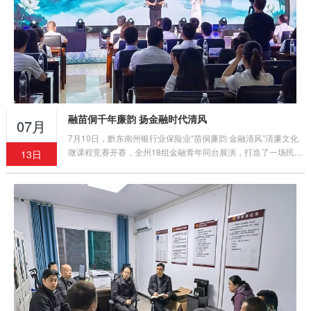
融苗侗千年廉韵 扬金融时代清风
07月
7月10日，黔东南州银行业保险业“苗侗廉韵 金融清风”清廉文化
微课程竞赛开赛，全州18组金融青年同台展演，打造了一场民族
13日
文化与清廉金融深度交融的沉浸式廉洁教育盛宴。