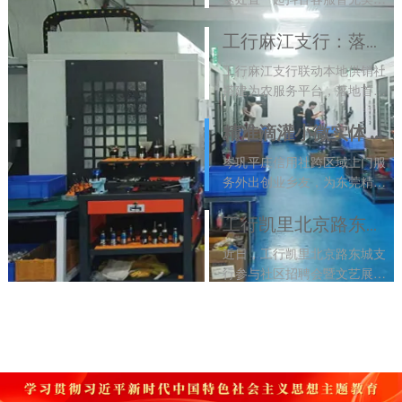
程操控电信诈骗，通过断网、
冻结账户等举措紧急止损，为
工行麻江支行：落地首笔“银社”联动贷款 跑出助农纾困“加速度”
老年客户保全12万余元养老
工行麻江支行联动本地供销社
钱，并联动警方取证、开展反
搭建为农服务平台，落地首笔
诈...
[2026-08-07]
银社联动助农贷款，为受灾蓝
莓种植大户快速投放资金、纾
精准滴灌小微实体 金融赋能精工智造
解经营难题。该行持续加大特
岑巩平庄信用社跨区域上门服
色涉农产业信贷投放，赋能乡
务外出创业乡友，为东莞精密
村振...
[2026-08-06]
加工企业发放50万元信用贷
款，破解异地融资难题。该社
工行凯里北京路东城支行：夏送清凉助就业 金融宣教护民生
持续深耕域外金融服务，以普
近日，工行凯里北京路东城支
惠信贷助力小微精工制造发
行参与社区招聘会暨文艺展演
展。
[2026-08-06]
活动，将就业帮扶、金融宣
教、夏日慰问相结合，普及反
假货币等金融知识，慰问一线
环卫工人，切实惠民便民，彰
显大行...
[2026-08-05]