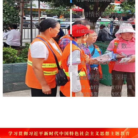
活动，将就业帮扶、金融宣
教、夏日慰问相结合，普及反
纸短情长映初心 温情服务获民赞
假货币等金融知识，慰问一线
近日，凯里农商银行大风洞支
环卫工人，切实惠民便民，彰
行成功为货车司机追回线上不
显大行...
[2026-08-05]
明误扣资金，获客户专程致
谢。该行多次为群众挽回资金
科技赋能添温度 数字金融惠民生
损失，常态化开展金融宣教，
近日，工行岑巩支行推广远程
以暖心金融服务守护群众财产
服务柜台创新模式，依托前沿
安全。
[2026-08-05]
数字技术精简业务流程、压缩
办理时长，覆盖多类高频业务
金融赋能实体 深耕产业发展
场景。该行将持续深耕数字金
近日，农行从江县支行行长带
融建设，以智能暖心服务赋能
队走访洛贯经济开发区重点木
民生...
[2026-08-04]
材加工企业，实地摸排企业经
营现状与融资需求，为企业发
展提供专业指导，双方达成初
步合作意向，以金融力量赋能
地方...
[2026-08-04]