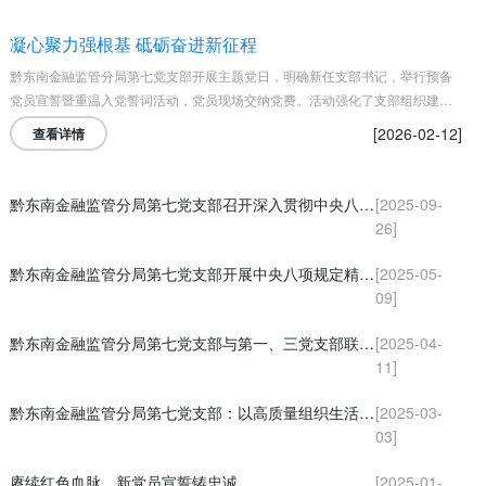
凝心聚力强根基 砥砺奋进新征程
黔东南金融监管分局第七党支部开展主题党日，明确新任支部书记，举行预备
党员宣誓暨重温入党誓词活动，党员现场交纳党费。活动强化了支部组织建设
与党性教育，激励党员立足岗位、担当作为，以党建实效助力地方金融高质量
[2026-02-12]
查看详情
发展。
黔东南金融监管分局第七党支部召开深入贯彻中央八项规定精神学习教育总结会议
[2025-09-
26]
黔东南金融监管分局第七党支部开展中央八项规定精神学习
[2025-05-
09]
黔东南金融监管分局第七党支部与第一、三党支部联合开展“追寻先烈足迹 传承长征精神” 主题党日活动
[2025-04-
11]
黔东南金融监管分局第七党支部：以高质量组织生活会擦亮党性底色
[2025-03-
03]
赓续红色血脉，新党员宣誓铸忠诚
[2025-01-