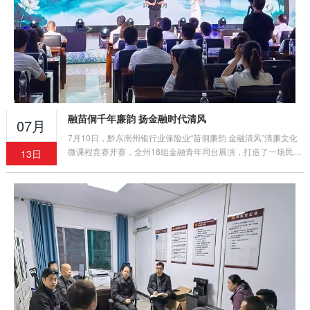
融苗侗千年廉韵 扬金融时代清风
07月
7月10日，黔东南州银行业保险业“苗侗廉韵 金融清风”清廉文化
微课程竞赛开赛，全州18组金融青年同台展演，打造了一场民族
13日
文化与清廉金融深度交融的沉浸式廉洁教育盛宴。