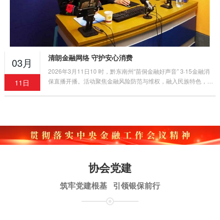
清朗金融网络 守护安心消费
03月
2026年3月11日10 时，黔东南州“苗侗金融好声音” 3·15金融消
保直播开播。活动聚焦金融风险防范与维权，融入民族特色，三
11日
平台同步推送，吸引5150余人次观看，获广泛好评。
协会党建
筑牢党建根基 引领银保前行