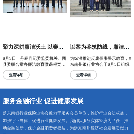
以案为鉴筑防线，廉洁从业守初心
农发行镇远县支行开展“警示教育零距离 以案为鉴筑防线”警示教育活动
为纵深推进反腐倡廉警示教育，黔
为增强干部职工的廉洁自律意识，
东南州银行业协会于6月5日组织凯
筑牢拒腐防变的思想防线，近日，
里市各银行机构部分干部职工，赴
农发行镇远县支行组织全体干部员
查看详细
查看详细
剑河县人民法院参加工行凯里分行
工前往反腐倡廉警示教育基地开
原党委书记、行长陈晓强涉嫌相关
展“警示教育零距离，以案为鉴筑
案件的庭审旁听活动。
线”为主题的党日活动
服务金融行业 促进健康发展
黔东南银行业保险业协会致力于服务会员单位，维护行业合法权益，
加强行业自律，促进行业健康发展。我们以服务实体经济为己任，推
动金融创新，保护金融消费者权益，为黔东南州经济社会发展贡献力