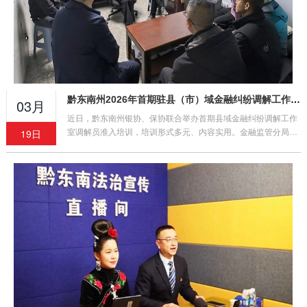
黔东南州2026年首期驻县（市）域金融纠纷调解工作室调解员准入培训顺利举办
03月
近日，黔东南州银协、保协联合举办首期县域金融纠纷调解工作
室调解员准入培训，培训形式多元、内容实用。金融监管分局领
19日
导莅临指导，参训学员收获颇丰，将把所学转化为工作实效，助
力地方金融环境稳定。