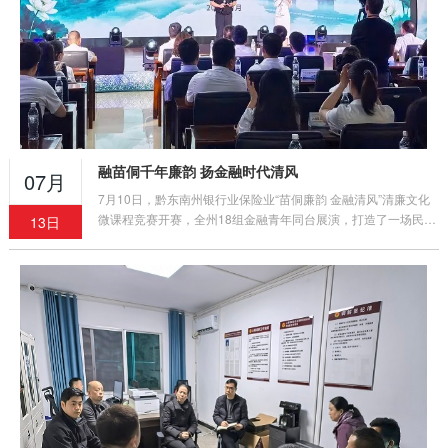
融苗侗千年廉韵 扬金融时代清风
07月
7月10日，黔东南州银行业保险业“苗侗廉韵 金融清风”清廉文化
微课程竞赛开赛，全州18组金融青年同台展演，打造了一场民族
13日
文化与清廉金融深度交融的沉浸式廉洁教育盛宴。