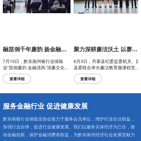
融苗侗千年廉韵 扬金融时代清风
聚力深耕廉洁沃土 以赛促学载誉前行
日，黔东南州银行业保险
6月3日，丹寨县纪委监委机关、团
为纵深
廉韵 金融清风”清廉文化微
县委联合举办廉洁教育微课程竞
东南州银
开赛，全州18组金融青年
赛。贵阳银行丹寨支行选派青年员
里市各
细
查看详细
查看
，打造了一场民族文化与
工联合县域金融同业组队参赛，凭
剑河县
深度交融的沉浸式廉洁教
借扎实专业素养和优良风貌荣获团
原党委
体三等奖，充分展现支行青年廉洁
案件的
担当的良好形象。
服务金融行业 促进健康发展
黔东南银行业保险业协会致力于服务会员单位，维护行业合法权益，
加强行业自律，促进行业健康发展。我们以服务实体经济为己任，推
动金融创新，保护金融消费者权益，为黔东南州经济社会发展贡献力