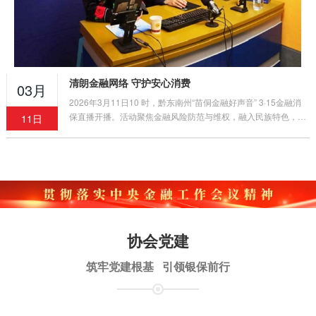
清朗金融网络 守护安心消费
03月
2026年3月11日10 时，黔东南州“苗侗金融好声音” 3·15金融消
保直播开播。活动聚焦金融风险防范与维权，融入民族特色，三
11日
平台同步推送，吸引5150余人次观看，获广泛好评。
协会党建
筑牢党建根基 引领银保前行