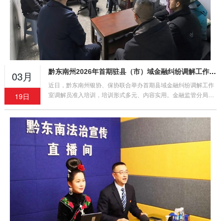
黔东南州2026年首期驻县（市）域金融纠纷调解工作室调解员准入培训顺利举办
03月
近日，黔东南州银协、保协联合举办首期县域金融纠纷调解工作
室调解员准入培训，培训形式多元、内容实用。金融监管分局领
19日
导莅临指导，参训学员收获颇丰，将把所学转化为工作实效，助
力地方金融环境稳定。