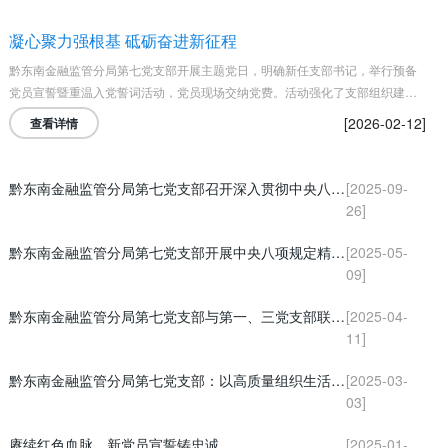
凝心聚力强根基 砥砺奋进新征程
黔东南金融监管分局第七党支部开展主题党日，明确新任支部书记，举行预备
党员宣誓暨重温入党誓词活动，党员现场交纳党费。活动强化了支部组织建设
与党性教育，激励党员立足岗位、担当作为，以党建实效助力地方金融高质量
[2026-02-12]
查看详情
发展。
黔东南金融监管分局第七党支部召开深入贯彻中央八项规定精神学习教育总结会议
[2025-09-
26]
黔东南金融监管分局第七党支部开展中央八项规定精神学习
[2025-05-
09]
黔东南金融监管分局第七党支部与第一、三党支部联合开展“追寻先烈足迹 传承长征精神” 主题党日活动
[2025-04-
11]
黔东南金融监管分局第七党支部：以高质量组织生活会擦亮党性底色
[2025-03-
03]
赓续红色血脉，新党员宣誓铸忠诚
[2025-01-