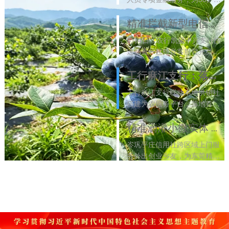
友商户授信540万元，免去返
乡奔波、破解融资难题。该行
精准拦截新型电信诈骗 全力守护群众“钱袋子”
将持续上门服务，打破地域壁
8月4日，农行凯里中兴支行快
垒，以金融活水助力在外乡
速处置一起抖音客服冒充类远
友...
[2026-08-07]
程操控电信诈骗，通过断网、
冻结账户等举措紧急止损，为
工行麻江支行：落地首笔“银社”联动贷款 跑出助农纾困“加速度”
老年客户保全12万余元养老
工行麻江支行联动本地供销社
钱，并联动警方取证、开展反
搭建为农服务平台，落地首笔
诈...
[2026-08-07]
银社联动助农贷款，为受灾蓝
莓种植大户快速投放资金、纾
精准滴灌小微实体 金融赋能精工智造
解经营难题。该行持续加大特
岑巩平庄信用社跨区域上门服
色涉农产业信贷投放，赋能乡
务外出创业乡友，为东莞精密
村振...
[2026-08-06]
加工企业发放50万元信用贷
款，破解异地融资难题。该社
持续深耕域外金融服务，以普
惠信贷助力小微精工制造发
展。
[2026-08-06]