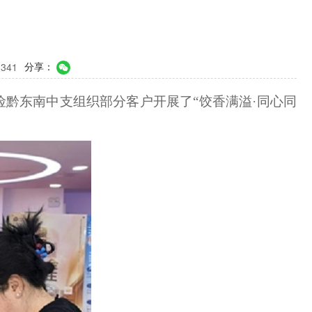
分享：
341
险黔东南中支组织
部分客户
开展了“饺香满溢·同心同