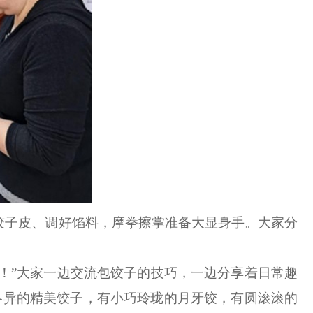
饺子皮、调好馅料，摩拳擦掌准备大显身手。大家分
满！”大家一边交流包饺子的技巧，一边分享着日常趣
各异的精美饺子，有小巧玲珑的月牙饺，有圆滚滚的