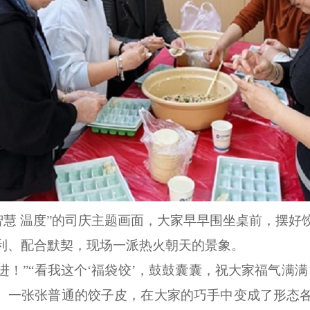
慧 温度”的司庆主题画面，
大家
早早围坐桌前，摆好
利、配合默契，现场一派热火朝天的景象。
广进！”“看我这个‘福袋饺’，鼓鼓囊囊，祝大家福气满
”。一张张普通的饺子皮，在大家的巧手中变成了形态